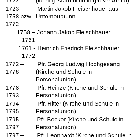
1722
(tüchtig; starb blind in großer Armut)
1723 –
Martin Jakob Fleischhauer aus
1758 bzw.
Unterneubrunn
1772
1758 –
Johann Jakob Fleischhauer
1761
1761 -
Heinrich Friedrich Fleischhauer
1772
1772 –
Pfr. Georg Ludwig Hochgesang
1778
(Kirche und Schule in
Personalunion)
1778 –
Pfr. Heinze (Kirche und Schule in
1793
Personalunion)
1794 -
Pfr. Ritter (Kirche und Schule in
1795
Personalunion)
1795 –
Pfr. Becker (Kirche und Schule in
1797
Personalunion)
1797 –
Pfr. Leonhardt (Kirche und Schule in