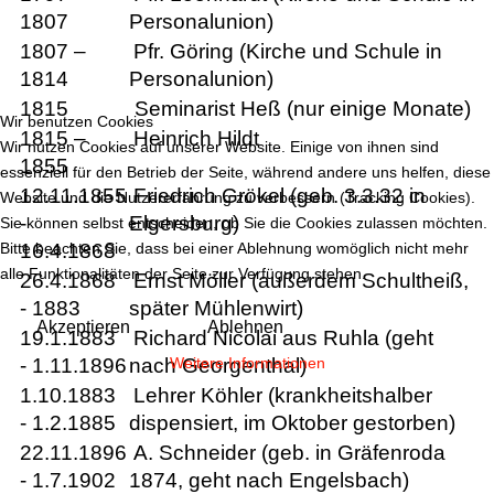
1807
Personalunion)
1807 –
Pfr. Göring (Kirche und Schule in
1814
Personalunion)
1815
Seminarist Heß (nur einige Monate)
Wir benutzen Cookies
1815 –
Heinrich Hildt
Wir nutzen Cookies auf unserer Website. Einige von ihnen sind
1855
essenziell für den Betrieb der Seite, während andere uns helfen, diese
12.11.1855
Friedrich Grökel (geb. 3.3.32 in
Website und die Nutzererfahrung zu verbessern (Tracking Cookies).
-
Elgersburg)
Sie können selbst entscheiden, ob Sie die Cookies zulassen möchten.
Bitte beachten Sie, dass bei einer Ablehnung womöglich nicht mehr
16.4.1868
alle Funktionalitäten der Seite zur Verfügung stehen.
26.4.1868
Ernst Möller (außerdem Schultheiß,
- 1883
später Mühlenwirt)
Akzeptieren
Ablehnen
19.1.1883
Richard Nicolai aus Ruhla (geht
Weitere Informationen
- 1.11.1896
nach Georgenthal)
1.10.1883
Lehrer Köhler (krankheitshalber
- 1.2.1885
dispensiert, im Oktober gestorben)
22.11.1896
A. Schneider (geb. in Gräfenroda
- 1.7.1902
1874, geht nach Engelsbach)