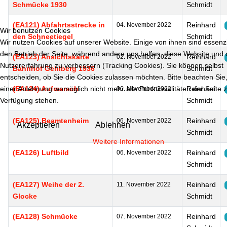
Schmücke 1930
Schmidt
(EA121) Abfahrtsstrecke in
Reinhard
04. November 2022
Wir benutzen Cookies
den Schneetiegel
Schmidt
Wir nutzen Cookies auf unserer Website. Einige von ihnen sind essenzie
den Betrieb der Seite, während andere uns helfen, diese Website und 
(EA123) Ansichtskarte
Reinhard
02. November 2022
Nutzererfahrung zu verbessern (Tracking Cookies). Sie können selbst
Bahnhof Gehlberg 1936
Schmidt
entscheiden, ob Sie die Cookies zulassen möchten. Bitte beachten Sie,
einer Ablehnung womöglich nicht mehr alle Funktionalitäten der Seite 
(EA124) Aufmarsch
Reinhard
06. November 2022
Verfügung stehen.
Schmidt
(EA125) Beamtenheim
Reinhard
06. November 2022
Akzeptieren
Ablehnen
Schmidt
Weitere Informationen
(EA126) Luftbild
Reinhard
06. November 2022
Schmidt
(EA127) Weihe der 2.
Reinhard
11. November 2022
Glocke
Schmidt
(EA128) Schmücke
Reinhard
07. November 2022