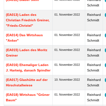
Schmidt
(EA013) Laden des
Reinhard
01. November 2022
Christian Friedrich Greiner,
Schmidt
"Frieds-Christel"
(EA014) Das Wirtshaus
Reinhard
01. November 2022
"Anker"
Schmidt
(EA015) Laden des Moritz
Reinhard
01. November 2022
Greiner
Schmidt
(EA016) Ehemaliger Laden
Reinhard
01. November 2022
J. Hartwig, danach Spindler
Schmidt
(EA017) Glashütte auf der
Reinhard
10. November 2022
Hirschstallwiese
Schmidt
(EA018) Wirtshaus "Grüner
Reinhard
01. November 2022
Baum"
Schmidt