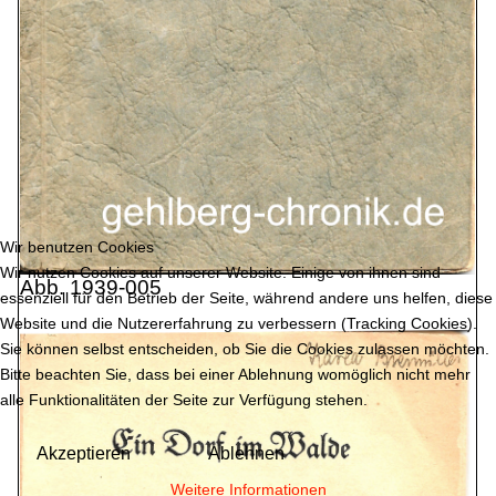
Wir benutzen Cookies
Wir nutzen Cookies auf unserer Website. Einige von ihnen sind
Abb. 1939-005
essenziell für den Betrieb der Seite, während andere uns helfen, diese
Website und die Nutzererfahrung zu verbessern (Tracking Cookies).
Sie können selbst entscheiden, ob Sie die Cookies zulassen möchten.
Bitte beachten Sie, dass bei einer Ablehnung womöglich nicht mehr
alle Funktionalitäten der Seite zur Verfügung stehen.
Akzeptieren
Ablehnen
Weitere Informationen