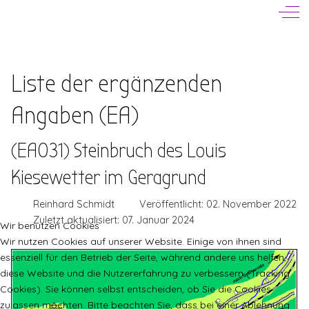
Off-
Liste der ergänzenden
Angaben (EA)
(EA031) Steinbruch des Louis
Kiesewetter im Geragrund
Reinhard Schmidt
Veröffentlicht: 02. November 2022
Zuletzt aktualisiert: 07. Januar 2024
Wir benutzen Cookies
Wir nutzen Cookies auf unserer Website. Einige von ihnen sind
essenziell für den Betrieb der Seite, während andere uns helfen,
diese Website und die Nutzererfahrung zu verbessern (Tracking
Cookies). Sie können selbst entscheiden, ob Sie die Cookies
zulassen möchten. Bitte beachten Sie, dass bei einer Ablehnung