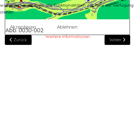
womöglich nicht mehr alle Funktionalitäten der Seite zur Verfügung
stehen.
Akzeptieren
Ablehnen
Abb. 0030-002
Weitere Informationen
Vorheriger Beitrag: (EA030) Haus der Lydia Greiner
Nächster Beit
Zurück
Weiter