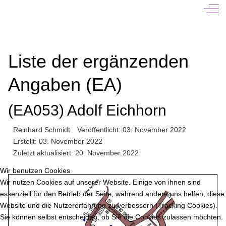
Off-
Liste der ergänzenden
Angaben (EA)
(EA053) Adolf Eichhorn
Reinhard Schmidt
Veröffentlicht: 03. November 2022
Erstellt: 03. November 2022
Zuletzt aktualisiert: 20. November 2022
Wir benutzen Cookies
Wir nutzen Cookies auf unserer Website. Einige von ihnen sind
essenziell für den Betrieb der Seite, während andere uns helfen, diese
Website und die Nutzererfahrung zu verbessern (Tracking Cookies).
Sie können selbst entscheiden, ob Sie die Cookies zulassen möchten.