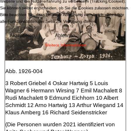
Website und die Nutzererfahrung zu verbessern (Tracking Cookies).
Sie können selbst entscheiden, ob Sie die Cookies zulassen möchten.
Bitte beachten Sie, dass bei einer Ablehnung womöglich nicht mehr
alle Funktionalitäten der Seite zur Verfügung stehen.
Akzeptieren
Ablehnen
Weitere Informationen
Abb. 1926-004
3 Robert Griebel 4 Oskar Hartwig 5 Louis
Wagner 6 Hermann Wirsing 7 Emil Machalett 8
Rudi Machalett 9 Edmund Eichhorn 10 Albert
Schmidt 12 Arno Hartwig 13 Arthur Wiegand 14
Klaus Amberg 16 Richard Seidenstricker
(Die Personen wurden 2021 identifiziert von