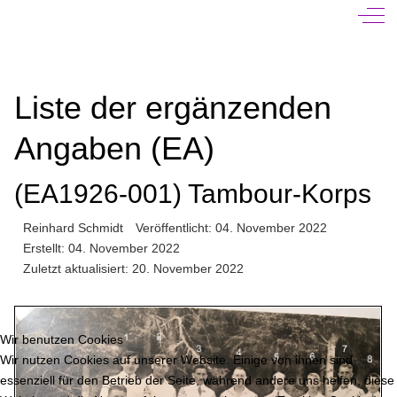
Off-
Liste der ergänzenden
Angaben (EA)
(EA1926-001) Tambour-Korps
Reinhard Schmidt
Veröffentlicht: 04. November 2022
Erstellt: 04. November 2022
Zuletzt aktualisiert: 20. November 2022
Wir benutzen Cookies
Wir nutzen Cookies auf unserer Website. Einige von ihnen sind
essenziell für den Betrieb der Seite, während andere uns helfen, diese