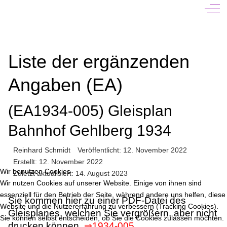
Off-
Liste der ergänzenden
Angaben (EA)
(EA1934-005) Gleisplan
Bahnhof Gehlberg 1934
Reinhard Schmidt
Veröffentlicht: 12. November 2022
Erstellt: 12. November 2022
Wir benutzen Cookies
Zuletzt aktualisiert: 14. August 2023
Wir nutzen Cookies auf unserer Website. Einige von ihnen sind
essenziell für den Betrieb der Seite, während andere uns helfen, diese
Sie kommen hier zu einer PDF-Datei des
Website und die Nutzererfahrung zu verbessern (Tracking Cookies).
Gleisplanes, welchen Sie vergrößern, aber nicht
Sie können selbst entscheiden, ob Sie die Cookies zulassen möchten.
drucken können.
⇒1934-005