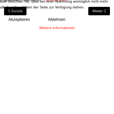
Bitte beachten Sie, dass bei einer Ablehnung womöglich nicht mehr
alle Funktionalitäten der Seite zur Verfügung stehen.
Vorheriger Beitrag: (EA1934-004) Das Waldbad des Albin Stollber
Nächster Bei
Zurück
Weiter
Akzeptieren
Ablehnen
Weitere Informationen