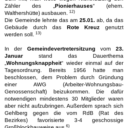
Zähler des „
Pionierhauses
“ (ehem.
12)
Walthershütte) ausbauen.
Die Gemeinde lehnte das am
25.01.
ab, da das
Gebäude durch das
Rote Kreuz
genutzt
13)
werden soll.
In der
Gemeindevertretersitzung
vom
23.
Januar
stand das Dauerthema
„
Wohnungsknappheit
“ wieder einmal auf der
Tagesordnung. Bereits 1956 hatte man
beschlossen, dem Problem durch Gründung
einer AWG (Arbeiter-Wohnungsbau-
Genossenschaft) beizukommen. Die dafür
notwendigen mindestens 30 Mitglieder waren
aber nicht aufzubringen. Außerdem sprach sich
Gehlberg gegen die vom RdB (Rat des
Bezirkes) favorisierte 3-4 geschossige
6)
Großblockbauweise aus.