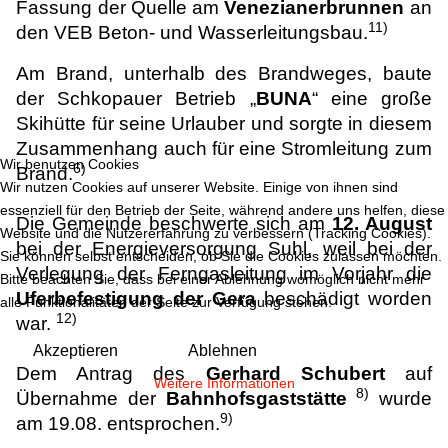
Fassung der Quelle am
Venezianerbrunnen
an
11)
den VEB Beton- und Wasserleitungsbau.
Am Brand, unterhalb des Brandweges, baute
der Schkopauer Betrieb „
BUNA
“ eine große
Skihütte für seine Urlauber und sorgte in diesem
Zusammenhang auch für eine Stromleitung zum
Wir benutzen Cookies
6)
Brand.
Wir nutzen Cookies auf unserer Website. Einige von ihnen sind
essenziell für den Betrieb der Seite, während andere uns helfen, diese
Die Gemeinde beschwerte sich am
12. August
Website und die Nutzererfahrung zu verbessern (Tracking Cookies).
bei der Energieversorgung Suhl, weil bei der
Sie können selbst entscheiden, ob Sie die Cookies zulassen möchten.
Verlegung der Ferngasleitung im Vorjahr die
Bitte beachten Sie, dass bei einer Ablehnung womöglich nicht mehr
Uferbefestigung der Gera
beschädigt worden
alle Funktionalitäten der Seite zur Verfügung stehen.
12)
war.
Akzeptieren
Ablehnen
Dem Antrag des
Gerhard Schubert
auf
Weitere Informationen
8)
Übernahme der
Bahnhofsgaststätte
wurde
9)
am 19.08. entsprochen.