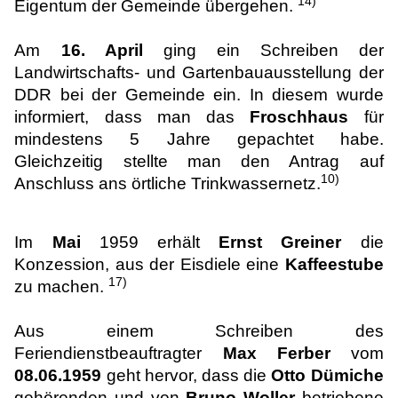
14)
Eigentum der Gemeinde übergehen.
Am
16. April
ging ein Schreiben der
Landwirtschafts- und Gartenbauausstellung der
DDR bei der Gemeinde ein. In diesem wurde
informiert, dass man das
Froschhaus
für
mindestens 5 Jahre gepachtet habe.
Gleichzeitig stellte man den Antrag auf
10)
Anschluss ans örtliche Trinkwassernetz.
Im
Mai
1959 erhält
Ernst Greiner
die
Konzession, aus der Eisdiele eine
Kaffeestube
17)
zu machen.
Aus einem Schreiben des
Feriendienstbeauftragter
Max Ferber
vom
08.06.1959
geht hervor, dass die
Otto Dümiche
gehörenden und von
Bruno Woller
betriebene