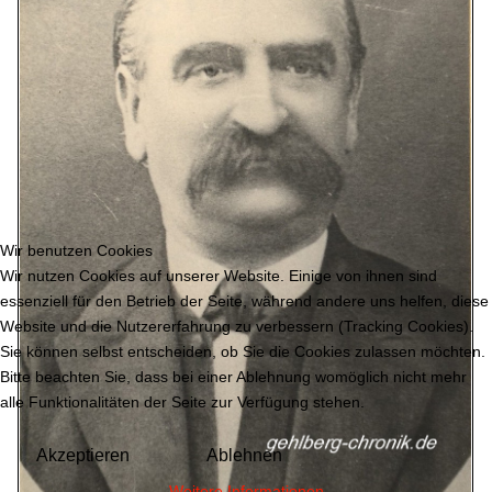
Wir benutzen Cookies
Wir nutzen Cookies auf unserer Website. Einige von ihnen sind
essenziell für den Betrieb der Seite, während andere uns helfen, diese
Website und die Nutzererfahrung zu verbessern (Tracking Cookies).
Sie können selbst entscheiden, ob Sie die Cookies zulassen möchten.
Bitte beachten Sie, dass bei einer Ablehnung womöglich nicht mehr
alle Funktionalitäten der Seite zur Verfügung stehen.
Akzeptieren
Ablehnen
Weitere Informationen