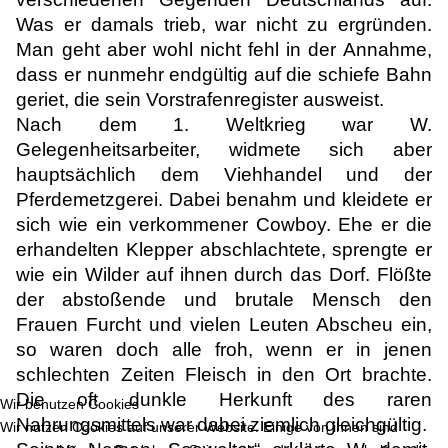
Was er damals trieb, war nicht zu ergründen.
Man geht aber wohl nicht fehl in der Annahme,
dass er nunmehr endgültig auf die schiefe Bahn
geriet, die sein Vorstrafenregister ausweist.
Nach dem 1. Weltkrieg war W.
Gelegenheitsarbeiter, widmete sich aber
hauptsächlich dem Viehhandel und der
Pferdemetzgerei. Dabei benahm und kleidete er
sich wie ein verkommener Cowboy. Ehe er die
erhandelten Klepper abschlachtete, sprengte er
wie ein Wilder auf ihnen durch das Dorf. Flößte
der abstoßende und brutale Mensch den
Frauen Furcht und vielen Leuten Abscheu ein,
so waren doch alle froh, wenn er in jenen
schlechten Zeiten Fleisch in den Ort brachte.
Die oft dunkle Herkunft des raren
Wir benutzen Cookies
Nahrungsmittels war dabei ziemlich gleichgültig.
Wir nutzen Cookies auf unserer Website. Einige von ihnen sind