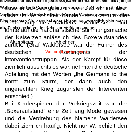
Seinen Namen „Seewalter“ erklärte W. damit,
essenziell für den Betrieb der Seite, während andere uns helfen, diese
dass er zu See gefahren sei. Das stimmt aber
Website und die Nutzererfahrung zu verbessern (Tracking Cookies).
Sie können selbst entscheiden, ob Sie die Cookies zulassen möchten.
nicht. In Wirklichkeit handelt es sich um die
Bitte beachten Sie, dass bei einer Ablehnung womöglich nicht mehr
Verdrehung des Namens „Waldersee“ und
alle Funktionalitäten der Seite zur Verfügung stehen.
führte auf die nationalistische Stimmungsmache
der Kaiserzeit anlässlich des Boxeraufstandes
Akzeptieren
Ablehnen
zurück. (Graf Waldersee war der Führer des
deutschen Kontingents der
Weitere Informationen
Interventionstruppen. Als der Kampf für diese
ziemlich aussichtslos war, rief man die deutsche
Abteilung mit den Worten „the Germans to the
front“ zum Sturm, der dann auch den
ungerechten Krieg zugunsten der Interventen
entschied.)
Bei Kinderspielen der Vorkriegszeit war der
„Boxeraufstand“ eine Zeit lang Mode gewesen
und die Verdrehung des Namens Waldersee
dabei ziemlich häufig. Nicht nur W. behielt den