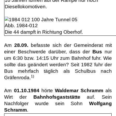
10 Jahren fuhren auf der Rampe nur noch
Diesellokomotiven.
Abb. 1984-012
Die 44 dampft in Richtung Oberhof.
Am
28.09.
befasste sich der Gemeinderat mit
einer Beschwerde darüber, dass der
Bus
nur
um 6:30 bzw. 14:15 Uhr zum Bahnhof fuhr. Wie
sollte das geändert werden? Seit 1982 fuhr der
Bus mehrfach täglich als Schulbus nach
1)
Gräfenroda.
Am
01.10.1984
hörte
Waldemar Schramm
als
Wirt der
Bahnhofsgaststätte
auf. Sein
Nachfolger wurde sein Sohn
Wolfgang
Schramm
.