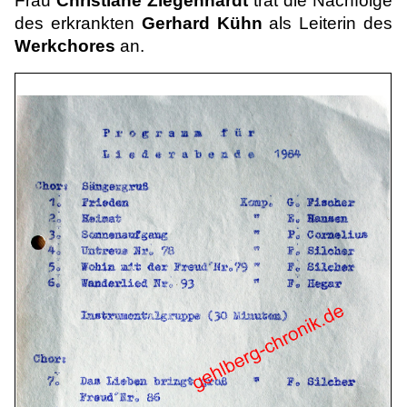
Frau
Christiane Ziegenhardt
trat die Nachfolge
des erkrankten
Gerhard Kühn
als Leiterin des
Werkchores
an.