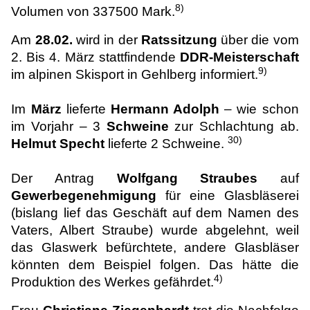
8)
Volumen von 337500 Mark.
Am
28.02.
wird in der
Ratssitzung
über die vom
2. Bis 4. März stattfindende
DDR-Meisterschaft
9)
im alpinen Skisport in Gehlberg informiert.
Im
März
lieferte
Hermann Adolph
– wie schon
im Vorjahr – 3
Schweine
zur Schlachtung ab.
30)
Helmut Specht
lieferte 2 Schweine.
Der Antrag
Wolfgang Straubes
auf
Gewerbegenehmigung
für eine Glasbläserei
(bislang lief das Geschäft auf dem Namen des
Vaters, Albert Straube) wurde abgelehnt, weil
das Glaswerk befürchtete, andere Glasbläser
könnten dem Beispiel folgen. Das hätte die
4)
Produktion des Werkes gefährdet.