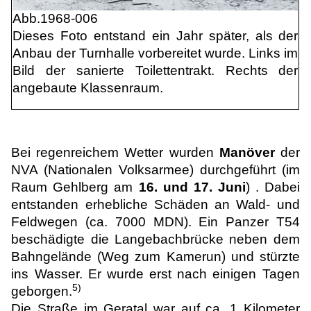
Abb.
1968-006
Dieses Foto entstand ein Jahr später, als der
Anbau der Turnhalle vorbereitet wurde. Links im
Bild der sanierte Toilettentrakt. Rechts der
angebaute Klassenraum.
Bei regenreichem Wetter wurden
Manöver
der
NVA (Nationalen Volksarmee) durchgeführt (im
Raum Gehlberg am
16. und 17. Juni
) . Dabei
entstanden erhebliche Schäden an Wald- und
Feldwegen (ca. 7000 MDN). Ein Panzer T54
beschädigte die Langebachbrücke neben dem
Bahngelände (Weg zum Kamerun) und stürzte
ins Wasser. Er wurde erst nach einigen Tagen
5)
geborgen.
Die Straße im Geratal war auf ca. 1 Kilometer