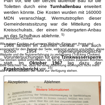
Plan vor, wie der derzeit laufende Bau für die
Toiletten durch eine
Turnhallenbau
erweitert
werden könnte. Die Kosten wurden mit 160000
MDN veranschlagt. Wermutstropfen dieser
Gemeinderatssitzung war die Mitteilung des
Kreisschulrats, der einen Kindergarten-Anbau
5)
an das Schulhaus ablehnte.
Wir benutzen Cookies
Wir nutzen Cookies auf unserer Website. Einige von ihnen sind
1966 fanden im Zahmen Geratal – wie auch
essenziell für den Betrieb der Seite, während andere uns helfen, diese
schon 1954 - ingenieurgeologische
Website und die Nutzererfahrung zu verbessern (Tracking Cookies).
Voruntersuchungen für eine
Trinkwassersperre
Sie können selbst entscheiden, ob Sie die Cookies zulassen möchten.
statt. Im
Oktober 1967
lag dazu der
Bitte beachten Sie, dass bei einer Ablehnung womöglich nicht mehr
15)
Ergebnisbericht
vor.
alle Funktionalitäten der Seite zur Verfügung stehen.
Akzeptieren
Ablehnen
Weitere Informationen