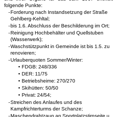
folgende Punkte:
-
Forderung nach Instandsetzung der Straße
Gehlberg-Kehltal;
-
bis 1.6. Abschluss der Beschilderung im Ort;
-
Reinigung Hochbehälter und Quellstuben
(Wasserwerk);
-
Waschstützpunkt in Gemeinde ist bis 1.5. zu
renovieren;
-
Urlauberquoten Sommer/Winter:
•
FDGB: 248/336
•
DER: 11/75
•
Betriebsheime: 270/270
•
Skihütten: 50/50
•
Privat: 24/54;
-
Streichen des Anlaufes und des
Kampfrichterturms der Schanze;
-
Maschendrahtzaun an Sportplatzstirnseite u.