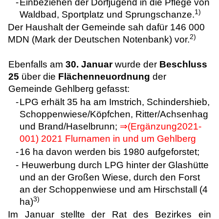
-
Einbeziehen der Dorfjugend in die Pflege von
1)
Waldbad, Sportplatz und Sprungschanze.
Der Haushalt der Gemeinde sah dafür 146 000
2)
MDN (Mark der Deutschen Notenbank) vor.
Ebenfalls am
30. Januar
wurde der
Beschluss
25
über die
Flächenneuordnung
der
Gemeinde Gehlberg gefasst:
-
LPG erhält 35 ha am Imstrich, Schindershieb,
Schoppenwiese/Köpfchen, Ritter/Achsenhag
und Brand/Haselbrunn;
⇒(Ergänzung2021-
001) 2021 Flurnamen in und um Gehlberg
-
16 ha davon werden bis 1980 aufgeforstet;
-
Heuwerbung durch LPG hinter der Glashütte
und an der Großen Wiese, durch den Forst
an der Schoppenwiese und am Hirschstall (4
3)
ha)
Im Januar stellte der Rat des Bezirkes ein